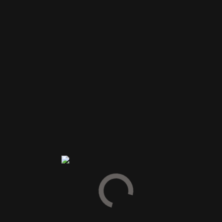
SIRUP & MIXERS
ØL & CIDER
MJØD
VINTILBEHØR
Delikatesser
Vingummi Bornholm
Karamel Kompagniet
Hr. Skov
Hattesens`s Konfektfabrik
Summerbird Chokolade
Lakrids by Bülow
Emballage