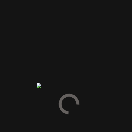
ØERNE
SPEYSIDE
ISLAY
HIGHLAND
CAMBELTOWN
LOWLAND
UAFHÆNGIGE
WHISKYAFTAPPERE
IRLAND
DANMARK
BLENDED WHISKY
NORDAMERIKA
JAPAN
ROM