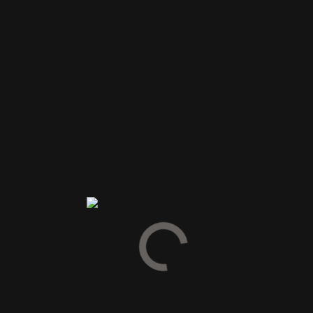
ØERNE
SPEYSIDE
ISLAY
HIGHLAND
CAMBELTOWN
LOWLAND
UAFHÆNGIGE
WHISKYAFTAPPERE
IRLAND
DANMARK
BLENDED WHISKY
NORDAMERIKA
JAPAN
ROM