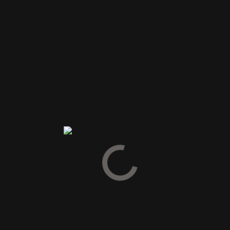
// Jens Skovgaard & Flemming Villebro
Anmeldelser
Vær den første til at anmelde “Cold Hand Winery – Vinter – En
Outcider”
Din e-mailadresse vil ikke blive publiceret.
Krævede felter er
markeret med
*
Din vurdering
Din anmeldelse
*