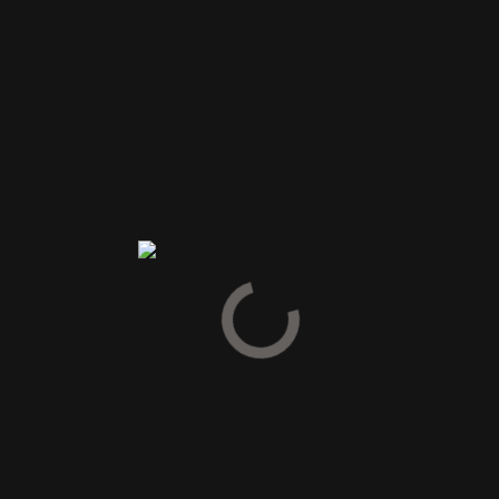
Din e-mailadresse vil ikke blive publiceret.
Krævede felter er
markeret med
*
Din vurdering
Din anmeldelse
*
Navn
*
E-mail
*
Gem mit navn, mail og websted i denne browser til næste
gang jeg kommenterer.
INDSEND