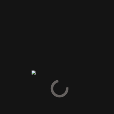
Anmeldelser
Vær den første til at anmelde “Marie Brizard CARAMEL/KARAM
SIRUP”
Din e-mailadresse vil ikke blive publiceret.
Krævede felter er
markeret med
*
Din vurdering
Din anmeldelse
*
Navn
*
E-mail
*