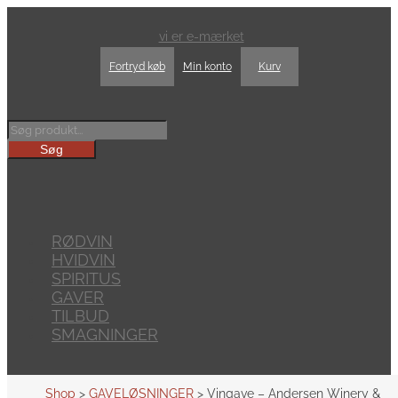
vi er e-mærket
Fortryd køb
Min konto
Kurv
Products
search
Søg
RØDVIN
HVIDVIN
SPIRITUS
GAVER
TILBUD
SMAGNINGER
Shop
>
GAVELØSNINGER
> Vingave – Andersen Winery &