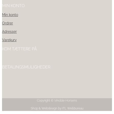
MIN KONTO
Min konto
Ordrer
Adresser
Varekurv
KOM TÆTTERE PÅ
BETALINGSMULIGHEDER
Copyright © Vinoble Horsens
Shop & Webdesign by ITL Webbureau