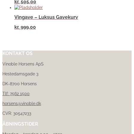
kr.
505,00
Vingave – Luksus Gavekurv
kr.
999,00
KONTAKT OS
Vinoble Horsens ApS
Hestedamsgade 3
DK-8700 Horsens
Tlf: 7562 1500
horsens@vinoble.dk
CVR: 30547233
ÅBNINGSTIDER