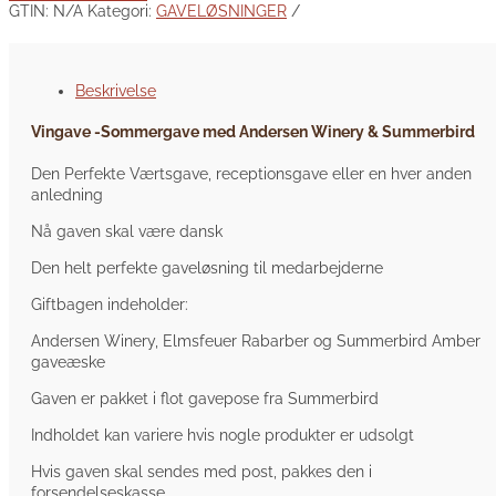
Winery
GTIN:
N/A
Kategori:
GAVELØSNINGER
&
Summerbird
antal
Beskrivelse
Vingave -Sommergave med Andersen Winery & Summerbird
Den Perfekte Værtsgave, receptionsgave eller en hver anden
anledning
Nå gaven skal være dansk
Den helt perfekte gaveløsning til medarbejderne
Giftbagen indeholder:
Andersen Winery, Elmsfeuer Rabarber og Summerbird Amber
gaveæske
Gaven er pakket i flot gavepose fra Summerbird
Indholdet kan variere hvis nogle produkter er udsolgt
Hvis gaven skal sendes med post, pakkes den i
forsendelseskasse