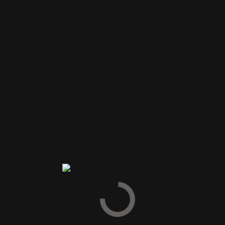
Din vurdering
Din anmeldelse
*
Navn
*
E-mail
*
Gem mit navn, mail og websted i denne browser til næste
gang jeg kommenterer.
INDSEND
Du kunne også være interesseret i…