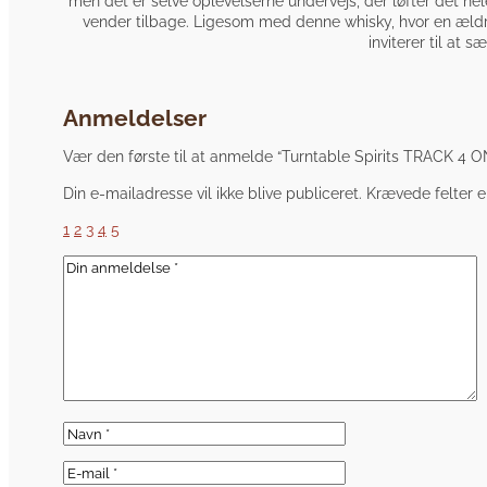
men det er selve oplevelserne undervejs, der løfter det h
vender tilbage. Ligesom med denne whisky, hvor en ældr
inviterer til at
Anmeldelser
Vær den første til at anmelde “Turntable Spirits TRA
Din e-mailadresse vil ikke blive publiceret.
Krævede felter 
1
2
3
4
5