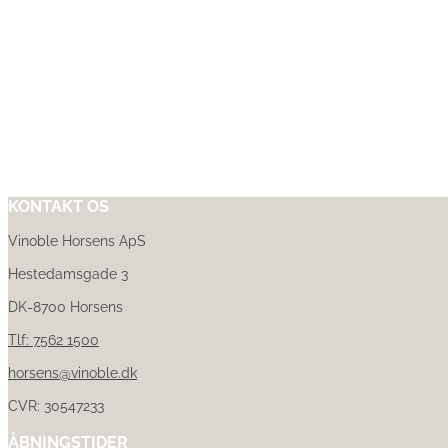
KONTAKT OS
Vinoble Horsens ApS
Hestedamsgade 3
DK-8700 Horsens
Tlf: 7562 1500
horsens@vinoble.dk
CVR: 30547233
ÅBNINGSTIDER