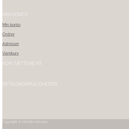
MIN KONTO
Min konto
Ordrer
Adresser
Varekurv
KOM TÆTTERE PÅ
BETALINGSMULIGHEDER
Copyright © Vinoble Horsens