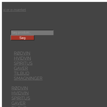
vi er e-mærket
Products
search
Søg
RØDVIN
HVIDVIN
SPIRITUS
GAVER
TILBUD
SMAGNINGER
RØDVIN
HVIDVIN
SPIRITUS
GAVER