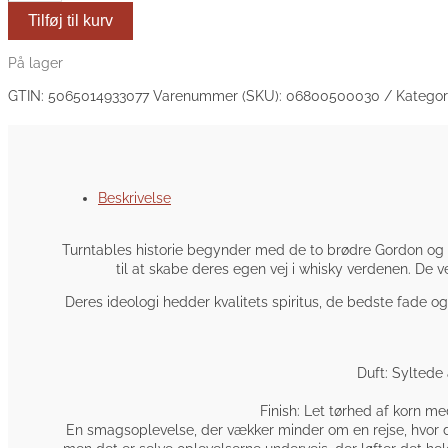
Spirits
Tilføj til kurv
TRACK
4
ONE
På lager
WAY
GTIN:
5065014933077
Varenummer (SKU):
06800500030
Kategor
OR
ANOTHER
BLENDED
SCOTCH
WHISKY-
46%
Beskrivelse
antal
Turntables historie begynder med de to brødre Gordon og 
til at skabe deres egen vej i whisky verdenen. De
Deres ideologi hedder kvalitets spiritus, de bedste fade 
Duft: Syltede
Finish: Let tørhed af korn med
En smagsoplevelse, der vækker minder om en rejse, hvor du 