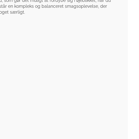
som gør det muligt at fordybe sig i øjeblikket, når du
står en kompleks og balanceret smagsoplevelse, der
oget særligt.