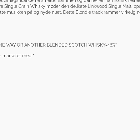
ele. Smagsnuancerne smelter sammen og danner en harmonisk helhed, 
e Single Grain Whisky møder den delikate Linkwood Single Malt, op
 sætte musikken på og nyde nuet. Dette Blondie track rammer virkelig n
CK 4 ONE WAY OR ANOTHER BLENDED SCOTCH WHISKY-46%”
er markeret med
*