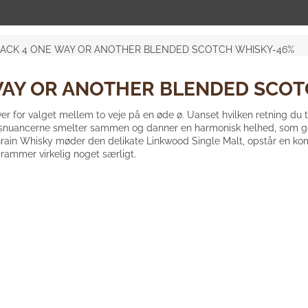
s TRACK 4 ONE WAY OR ANOTHER BLENDED SCOTCH WHISKY-46%
NE WAY OR ANOTHER BLENDED SCO
r for valget mellem to veje på en øde ø. Uanset hvilken retning du t
gsnuancerne smelter sammen og danner en harmonisk helhed, som gør d
Grain Whisky møder den delikate Linkwood Single Malt, opstår en k
 rammer virkelig noget særligt.