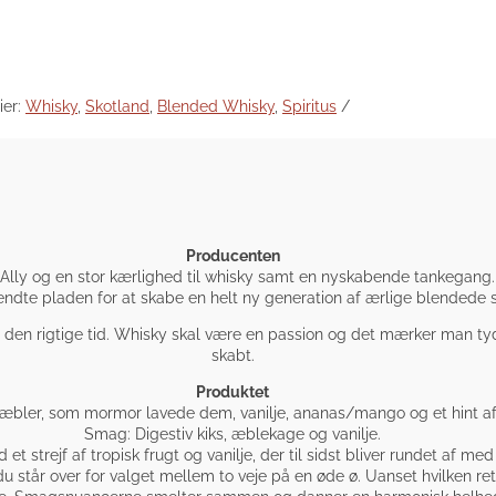
ier:
Whisky
,
Skotland
,
Blended Whisky
,
Spiritus
Producenten
Ally og en stor kærlighed til whisky samt en nyskabende tankegang. 
 vendte pladen for at skabe en helt ny generation af ærlige blendede
og den rigtige tid. Whisky skal være en passion og det mærker man t
skabt.
Produktet
 æbler, som mormor lavede dem, vanilje, ananas/mango og et hint af
Smag: Digestiv kiks, æblekage og vanilje.
 et strejf af tropisk frugt og vanilje, der til sidst bliver rundet af me
står over for valget mellem to veje på en øde ø. Uanset hvilken retn