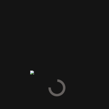
muskatnød.
Anmeldelser
Vær den første til at anmelde “The Glenrothes Whisky Maker’s
Cut Single Malt Whisky-48,8%”
Din e-mailadresse vil ikke blive publiceret.
Krævede felter er
markeret med
*
Din vurdering
Din anmeldelse
*
Navn
*