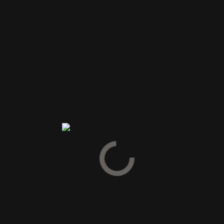
Din anmeldelse
*
Navn
*
E-mail
*
Gem mit navn, mail og websted i denne browser til næste
gang jeg kommenterer.
INDSEND
Du kunne også være interesseret i…