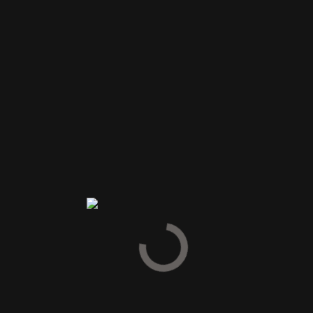
• St. Etienne Agricole Black Sheriff American Barrel
• St. Etienne Martinique Rhum Très Vieux VSOP
Anmeldelser
Vær den første til at anmelde “ROM JULEKALENDER”
Din e-mailadresse vil ikke blive publiceret.
Krævede felter er
markeret med
*
Din vurdering
Din anmeldelse
*
Navn
*