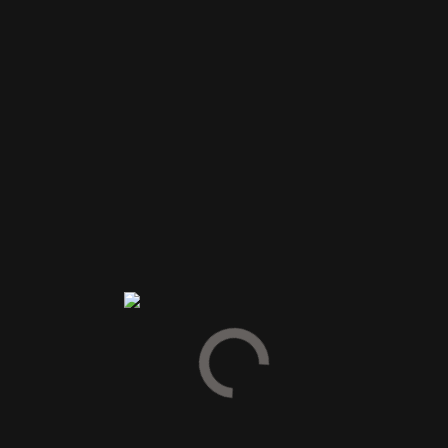
Nonnen passer perfekt til steg eller stegt kylling, oksebøf,
grillede kødretter, fish 'n' chips, pizza og kylling i karry.
Anmeldelser
Vær den første til at anmelde “Klosterbryggeriet NONNEN
ALKOHOLFRI-33cl”
Din e-mailadresse vil ikke blive publiceret.
Krævede felter er
markeret med
*
Din vurdering
Din anmeldelse
*
Navn
*