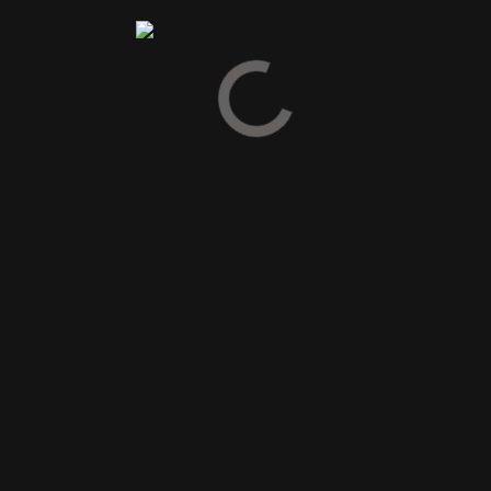
Vær den første til at anmelde “FEW STRAIGHT RYE WHISKEY-
46,5%”
Din e-mailadresse vil ikke blive publiceret.
Krævede felter er
markeret med
*
Din vurdering
Din anmeldelse
*
Navn
*
E-mail
*
Gem mit navn, mail og websted i denne browser til næste
gang jeg kommenterer.