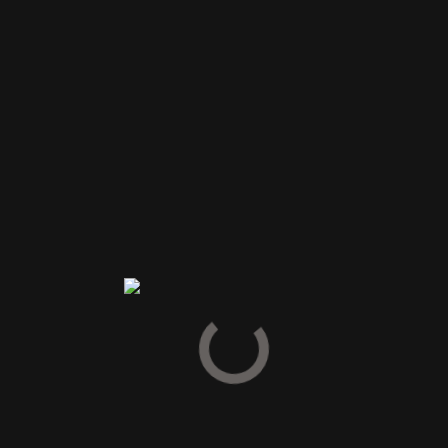
Anmeldelser
Vær den første til at anmelde “2025 Crystallum “PETER MAX”
PINOT NOIR-Sydafrika”
Din e-mailadresse vil ikke blive publiceret.
Krævede felter er
markeret med
*
Din vurdering
Din anmeldelse
*
Navn
*
E-mail
*