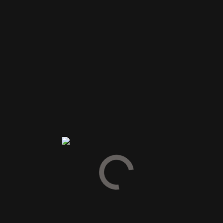
Anmeldelser
Vær den første til at anmelde “2024 Vigna Dogarina PROSECCO
EXTRA DRY-Italien”
Din e-mailadresse vil ikke blive publiceret.
Krævede felter er
markeret med
*
Din vurdering
Din anmeldelse
*
Navn
*
E-mail
*
Gem mit navn, mail og websted i denne browser til næste