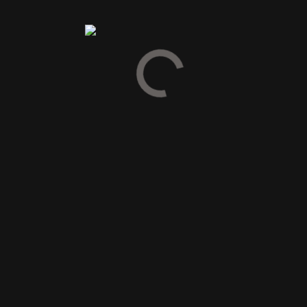
Anmeldelser
Vær den første til at anmelde “2024 HAUTEVAL BLANC VIEILLE
VIGNES-Languedoc”
Din e-mailadresse vil ikke blive publiceret.
Krævede felter er
markeret med
*
Din vurdering
Din anmeldelse
*
Navn
*
E-mail
*
Gem mit navn, mail og websted i denne browser til næste