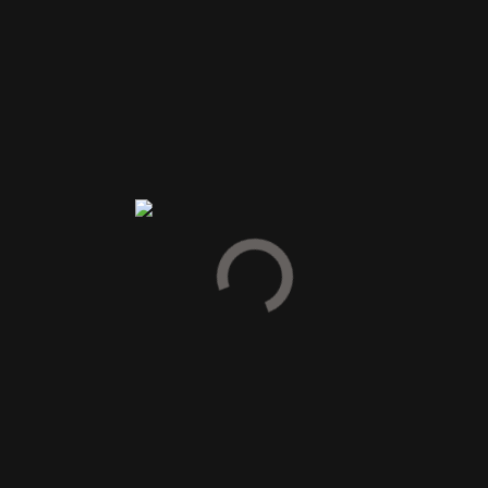
er markeret med
*
ste gang jeg kommenterer.