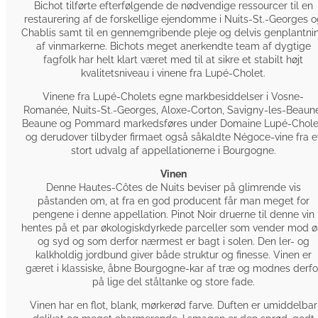
Bichot tilførte efterfølgende de nødvendige ressourcer til en
restaurering af de forskellige ejendomme i Nuits-St.-Georges o
Chablis samt til en gennemgribende pleje og delvis genplantni
af vinmarkerne. Bichots meget anerkendte team af dygtige
fagfolk har helt klart været med til at sikre et stabilt højt
kvalitetsniveau i vinene fra Lupé-Cholet.
Vinene fra Lupé-Cholets egne markbesiddelser i Vosne-
Romanée, Nuits-St.-Georges, Aloxe-Corton, Savigny-les-Beaun
Beaune og Pommard markedsføres under Domaine Lupé-Chole
og derudover tilbyder firmaet også såkaldte Négoce-vine fra e
stort udvalg af appellationerne i Bourgogne.
Vinen
Denne Hautes-Côtes de Nuits beviser på glimrende vis
påstanden om, at fra en god producent får man meget for
pengene i denne appellation. Pinot Noir druerne til denne vin
hentes på et par økologiskdyrkede parceller som vender mod ø
og syd og som derfor nærmest er bagt i solen. Den ler- og
kalkholdig jordbund giver både struktur og finesse. Vinen er
gæret i klassiske, åbne Bourgogne-kar af træ og modnes derfo
på lige del ståltanke og store fade.
Vinen har en flot, blank, mørkerød farve. Duften er umiddelbar