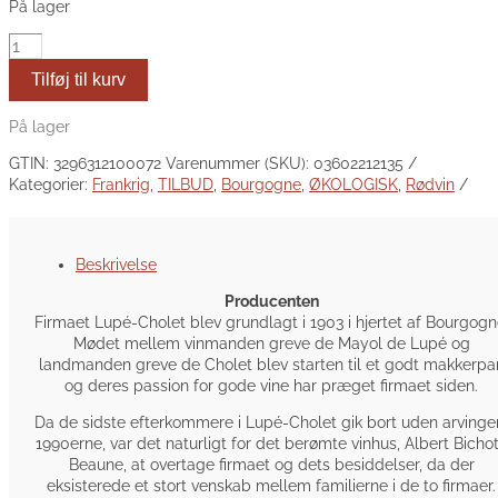
kr. 310,00.
kr. 249,00.
På lager
2021
Lupé-
Tilføj til kurv
Cholet
HAUTES-
COTES
På lager
DE
GTIN:
3296312100072
Varenummer (SKU):
03602212135
NUITS
Kategorier:
Frankrig
,
TILBUD
,
Bourgogne
,
ØKOLOGISK
,
Rødvin
BOURGOGNE
ROUGE
ØKO-
Bourgogne
Beskrivelse
antal
Producenten
Firmaet Lupé-Cholet blev grundlagt i 1903 i hjertet af Bourgogn
Mødet mellem vinmanden greve de Mayol de Lupé og
landmanden greve de Cholet blev starten til et godt makkerpar
og deres passion for gode vine har præget firmaet siden.
Da de sidste efterkommere i Lupé-Cholet gik bort uden arvinger
1990erne, var det naturligt for det berømte vinhus, Albert Bichot
Beaune, at overtage firmaet og dets besiddelser, da der
eksisterede et stort venskab mellem familierne i de to firmaer.