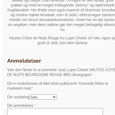
delikat og meget charmerende. I smagen er den sprød, godt
pakket og med en meget indtagende ”jammy” og sødmefyldt
frugtkarakter. Her finder man også nuancer af blommer, bromb
og modne mørke kirsebær, som til sidst i eftersmagen næsten
minder om kirsch (kirsebærbrændevin). Vinen har en del tannin 
sin ungdom, men dens sødme gør den meget behagelig allere
nu.
Hautes-Côtes de Nuits Rouge fra Lupé-Cholet vil f.eks. egne si
godt til vildt, lam eller fjerkræ.
Anmeldelser
Vær den første til at anmelde “2021 Lupé-Cholet HAUTES-COT
DE NUITS BOURGOGNE ROUGE ØKO-Bourgogne”
Din e-mailadresse vil ikke blive publiceret.
Krævede felter er
markeret med
*
Din vurdering
Din anmeldelse
*