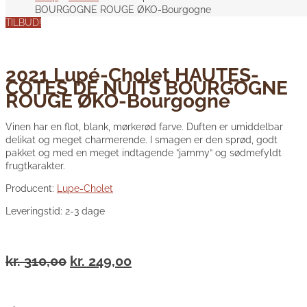
BOURGOGNE ROUGE ØKO-Bourgogne
TILBUD!
2021 Lupé-Cholet HAUTES-
COTES DE NUITS BOURGOGNE
ROUGE ØKO-Bourgogne
Vinen har en flot, blank, mørkerød farve. Duften er umiddelbar
delikat og meget charmerende. I smagen er den sprød, godt
pakket og med en meget indtagende ”jammy” og sødmefyldt
frugtkarakter.
Producent:
Lupe-Cholet
Leveringstid: 2-3 dage
Den
Den
kr.
310,00
kr.
249,00
oprindelige
aktuelle
pris
pris
var:
er: