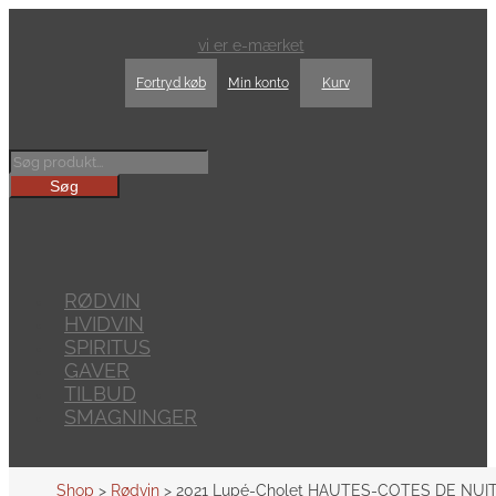
vi er e-mærket
Fortryd køb
Min konto
Kurv
Products
search
Søg
RØDVIN
HVIDVIN
SPIRITUS
GAVER
TILBUD
SMAGNINGER
Shop
>
Rødvin
> 2021 Lupé-Cholet HAUTES-COTES DE NUI