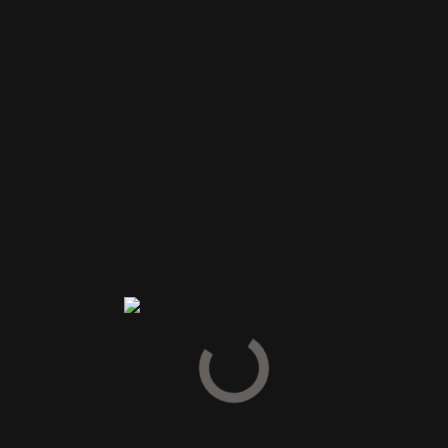
Herefter hviler den i 14 måneder på franske egetræsfade.
Årlig produktion ca. 10.000 flasker.
Anmeldelser
Vær den første til at anmelde “2020 Bodegas Medrano Irazu
“AMADOR MEDRANO LAS AGÜZADERAS” DOC-Rioja”
Din e-mailadresse vil ikke blive publiceret.
Krævede felter er
markeret med
*
Din vurdering
Din anmeldelse
*