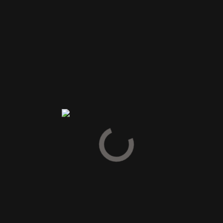
Din e-mailadresse vil ikke blive publiceret.
Krævede felter er
markeret med
*
Din vurdering
Din anmeldelse
*
Navn
*
E-mail
*
Gem mit navn, mail og websted i denne browser til næste
gang jeg kommenterer.
INDSEND