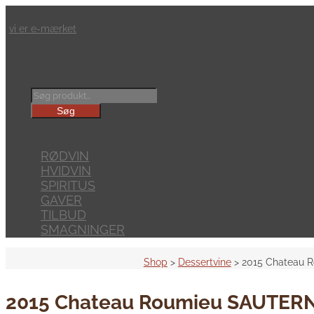
vi er e-mærket
Products
search
Søg
RØDVIN
HVIDVIN
SPIRITUS
GAVER
TILBUD
SMAGNINGER
Shop
>
Dessertvine
> 2015 Chateau 
2015 Chateau Roumieu SAUTER