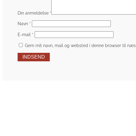
Din anmeldelse
*
Navn
*
E-mail
*
Gem mit navn, mail og websted i denne browser til næ
INDSEND