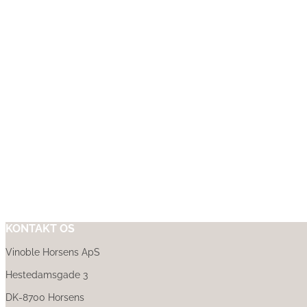
KONTAKT OS
Vinoble Horsens ApS
Hestedamsgade 3
DK-8700 Horsens