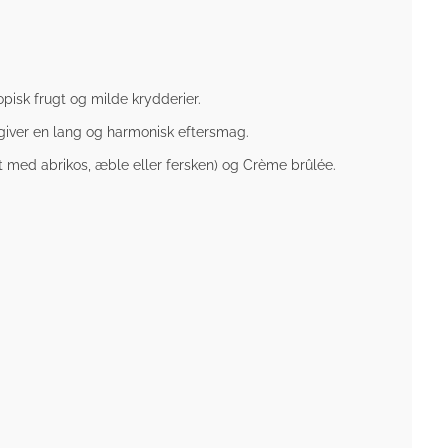
pisk frugt og milde krydderier.
 giver en lang og harmonisk eftersmag.
gt med abrikos, æble eller fersken) og Crème brûlée.