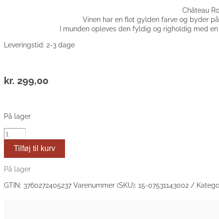
Château Rou
Vinen har en flot gylden farve og byder på
I munden opleves den fyldig og righoldig med en 
Leveringstid: 2-3 dage
kr.
299,00
På lager
2015
Chateau
Tilføj til kurv
Roumieu
SAUTERNES-
Bordeaux
På lager
antal
GTIN:
3760272405237
Varenummer (SKU):
15-07531143002
Katego