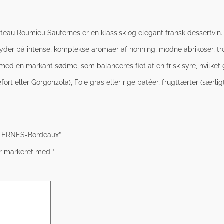
teau Roumieu Sauternes er en klassisk og elegant fransk dessertvin.
byder på intense, komplekse aromaer af honning, modne abrikoser, tro
med en markant sødme, som balanceres flot af en frisk syre, hvilket
t eller Gorgonzola), Foie gras eller rige patéer, frugttærter (særli
UTERNES-Bordeaux”
er markeret med
*