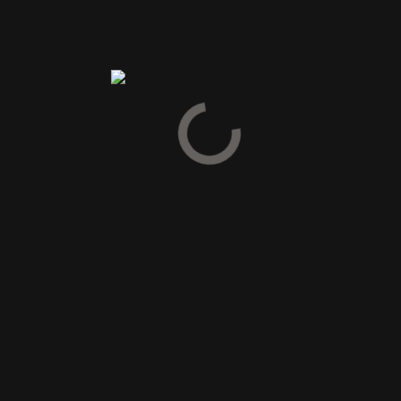
Familien har fokus på produktion af portvine, men laver også hve
år en pæn andel bordvine af allerhøjeste kvalitet.
Anmeldelser
Vær den første til at anmelde “2013 Vista Alegre COLHEITA
PORT-Portugal”
Din e-mailadresse vil ikke blive publiceret.
Krævede felter er
markeret med
*
Din vurdering
Din anmeldelse
*