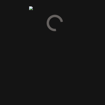
Vær den første til at anmelde “2009 GlenAllachie 13YO Pedro
Ximinez Sherry Hogshead Single Malt Whisky Cask #804956-
56,1%”
Din e-mailadresse vil ikke blive publiceret.
Krævede felter er
markeret med
*
Din vurdering
Din anmeldelse
*
Navn
*
E-mail
*
Gem mit navn, mail og websted i denne browser til næste