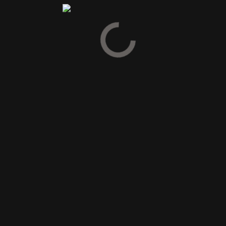
Vær den første til at anmelde “2009 GlenAllachie 12YO Premier
Cru Classé Single Malt Whisky Cask #1040-59,1%”
Din e-mailadresse vil ikke blive publiceret.
Krævede felter er
markeret med
*
Din vurdering
Din anmeldelse
*
Navn
*
E-mail
*
Gem mit navn, mail og websted i denne browser til næste
gang jeg kommenterer.