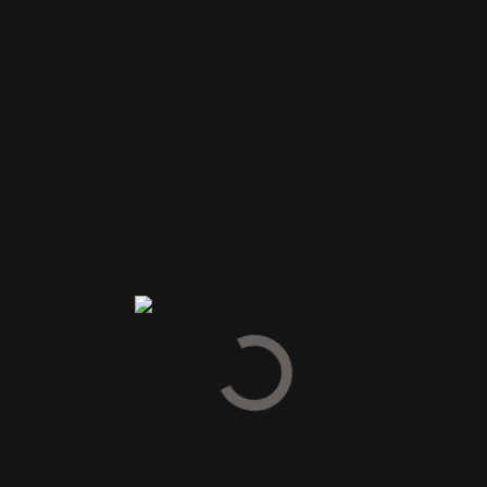
nkrig på cognac-fade. I serien findes rom til både begynderen og ken
lleriet West Indies Rum Distillery, og har nu altså også egen rompro