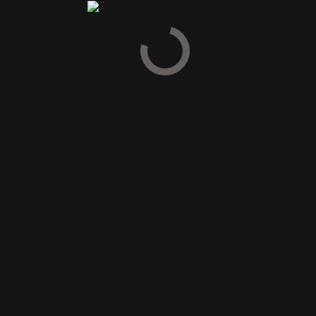
KONTAKT OS
Vinoble Horsens ApS
Hestedamsgade 3
DK-8700 Horsens
Tlf: 7562 1500
horsens@vinoble.dk
CVR: 30547233
ÅBNINGSTIDER
Mandag – torsdag 9.00 – 17.30
Fredag 9.00 – 18.00
Lørdag 10.00 – 14.00