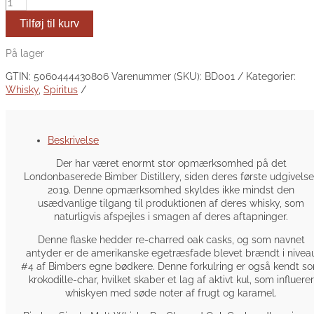
Re-
Tilføj til kurv
Charred
Oak
Casks
På lager
Batch
GTIN:
5060444430806
Varenummer (SKU):
BD001
Kategorier:
No.1
Whisky
,
Spiritus
Single
Malt
London
Whisky-
Beskrivelse
51,9%
antal
Der har været enormt stor opmærksomhed på det
Londonbaserede Bimber Distillery, siden deres første udgivelse 
2019. Denne opmærksomhed skyldes ikke mindst den
usædvanlige tilgang til produktionen af deres whisky, som
naturligvis afspejles i smagen af deres aftapninger.
Denne flaske hedder re-charred oak casks, og som navnet
antyder er de amerikanske egetræsfade blevet brændt i nivea
#4 af Bimbers egne bødkere. Denne forkulring er også kendt s
krokodille-char, hvilket skaber et lag af aktivt kul, som influerer
whiskyen med søde noter af frugt og karamel.