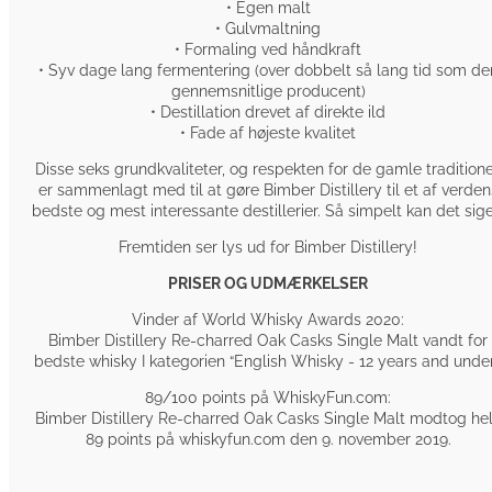
• Egen malt
• Gulvmaltning
• Formaling ved håndkraft
• Syv dage lang fermentering (over dobbelt så lang tid som de
gennemsnitlige producent)
• Destillation drevet af direkte ild
• Fade af højeste kvalitet
Disse seks grundkvaliteter, og respekten for de gamle traditione
er sammenlagt med til at gøre Bimber Distillery til et af verden
bedste og mest interessante destillerier. Så simpelt kan det sige
Fremtiden ser lys ud for Bimber Distillery!
PRISER OG UDMÆRKELSER
Vinder af World Whisky Awards 2020:
Bimber Distillery Re-charred Oak Casks Single Malt vandt for
bedste whisky I kategorien “English Whisky - 12 years and under
89/100 points på WhiskyFun.com:
Bimber Distillery Re-charred Oak Casks Single Malt modtog he
89 points på whiskyfun.com den 9. november 2019.