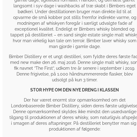
langsomt i syv dage i washbacks af træ skabt i Bimbers eget
bødkeri. Under destillationen bruger man direkte ild til at
opvarme de små kobber pot stills fremfor indirekte varme, og
modningen af whiskyen foregår i særligt udvalgte fade af
exceptionel kvalitet. Endeligt er Bimbers whisky blended og
tappet på destilleriet – en sand single estate single malt whisk
hvor man virkelig kan tale om terroir. Bimber laver whisky som
man gjorde i gamle dage.
Bimber Distillery er et ungt destilleri, som fyldte deres første fa
med new make den 26. maj 2016. Denne single malt whisky, so
fik navnet ”The First”, udkom tre år senere i september i 2019.
Denne frigivelse, på 1.000 håndnummererede flasker, blev
udsolgt på kun 3 timer.
STOR HYPE OM DEN NYE DRENG I KLASSEN
Der har været enormt stor opmærksomhed om det
Londonbaserede Bimber Distillery, siden deres første udgivelse
Denne opmærksomhed skyldes ikke mindst den usædvanlige
tilgang til produktionen af deres whisky, som naturligvis afspejl
i smagen af deres aftapninger. På destilleriet benytter man sig 
produktionen af følgende: