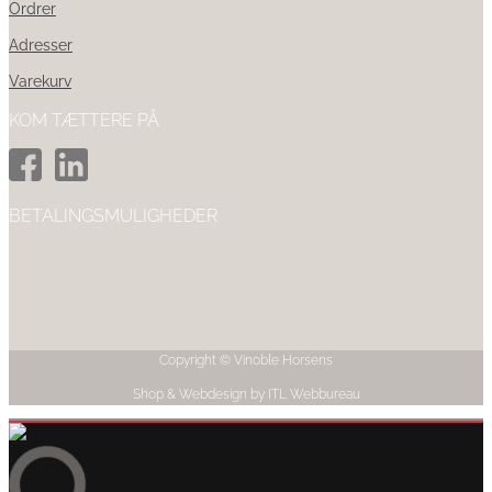
Ordrer
Adresser
Varekurv
KOM TÆTTERE PÅ
BETALINGSMULIGHEDER
Copyright © Vinoble Horsens
Shop & Webdesign by ITL Webbureau