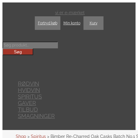
vi er e-mærket
Fortryd køb
Min konto
Kurv
Products
search
Søg
RØDVIN
HVIDVIN
SPIRITUS
GAVER
TILBUD
SMAGNINGER
Shop
>
Spiritus
> Bimber Re-Charred Oak Casks Batch No.1 S