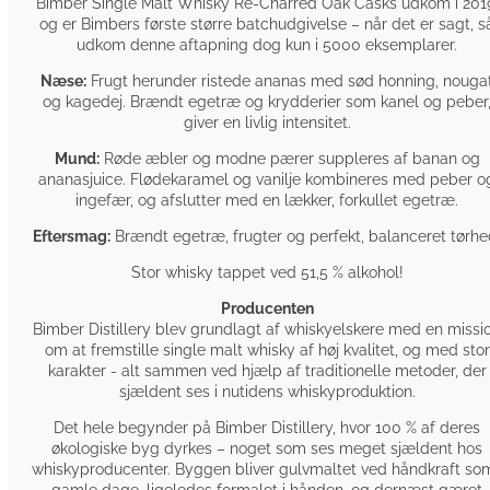
Bimber Single Malt Whisky Re-Charred Oak Casks udkom i 201
og er Bimbers første større batchudgivelse – når det er sagt, s
udkom denne aftapning dog kun i 5000 eksemplarer.
Næse:
Frugt herunder ristede ananas med sød honning, nouga
og kagedej. Brændt egetræ og krydderier som kanel og peber
giver en livlig intensitet.
Mund:
Røde æbler og modne pærer suppleres af banan og
ananasjuice. Flødekaramel og vanilje kombineres med peber o
ingefær, og afslutter med en lækker, forkullet egetræ.
Eftersmag:
Brændt egetræ, frugter og perfekt, balanceret tørhe
Stor whisky tappet ved 51,5 % alkohol!
Producenten
Bimber Distillery blev grundlagt af whiskyelskere med en missi
om at fremstille single malt whisky af høj kvalitet, og med stor
karakter - alt sammen ved hjælp af traditionelle metoder, der
sjældent ses i nutidens whiskyproduktion.
Det hele begynder på Bimber Distillery, hvor 100 % af deres
økologiske byg dyrkes – noget som ses meget sjældent hos
whiskyproducenter. Byggen bliver gulvmaltet ved håndkraft som
gamle dage, ligeledes formalet i hånden, og dernæst gæret