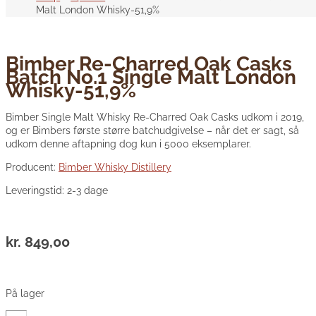
Malt London Whisky-51,9%
Bimber Re-Charred Oak Casks
Batch No.1 Single Malt London
Whisky-51,9%
Bimber Single Malt Whisky Re-Charred Oak Casks udkom i 2019,
og er Bimbers første større batchudgivelse – når det er sagt, så
udkom denne aftapning dog kun i 5000 eksemplarer.
Producent:
Bimber Whisky Distillery
Leveringstid: 2-3 dage
kr.
849,00
På lager
Bimber