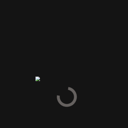
ogisk produktion, og i 2014 blev man officielt certificeret som økol
ge vineksperter og vinguider blandt eliten af østrigske vinproducent