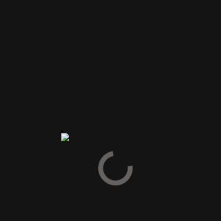
ncentreret bærfrugt og fine nuancer af mineraler, blyant, vanilje o
bærfrugt og fine tannin, og eftersmagen er lang og mættende.